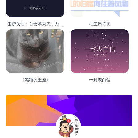
围炉夜话：百善孝为先，万恶
毛主席诗词
淫为首
《黑猫的王座》
一封表白信