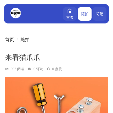
随拍
随记
首页
首页
随拍
来看猫爪爪
902 阅读
0 评论
0 点赞