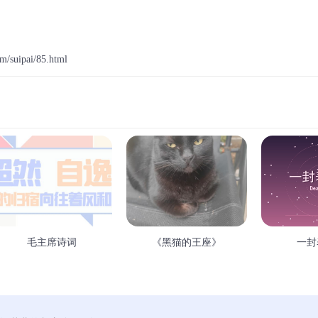
m/suipai/85.html
毛主席诗词
《黑猫的王座》
一封