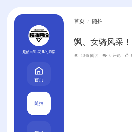
首页
随拍
飒、女骑风采！
超然自逸-花儿的归宿
1046 阅读
0 评论
首页
随拍