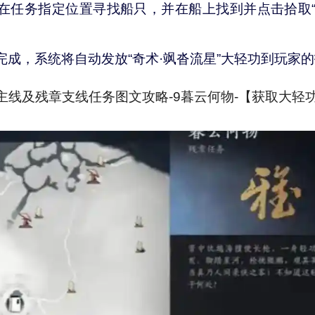
在任务指定位置寻找船只，并在船上找到并点击拾取“
完成，系统将自动发放“奇术·飒沓流星”大轻功到玩家
主线及残章支线任务图文攻略-9暮云何物-【获取
大轻