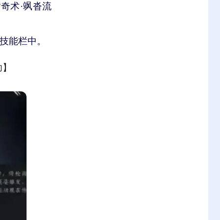
奇术·飒沓流
的技能栏中。
功
】