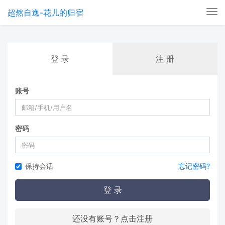
超然自逸-花儿的归宿
Tog
nav
登 录
注 册
账号
密码
保持会话
忘记密码?
登 录
还没有账号？点击注册